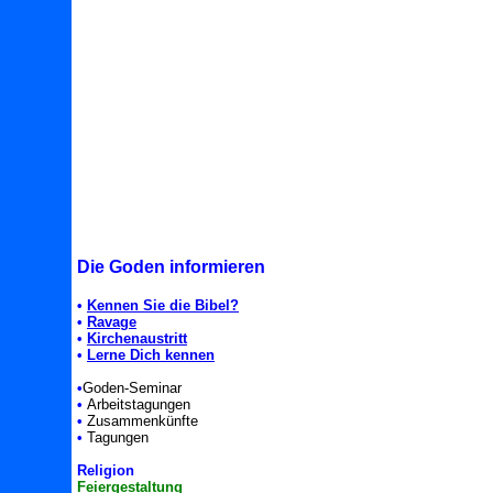
Die Goden informieren
•
Kennen Sie die Bibel?
•
Ravage
•
Kirchenaustritt
•
Lerne Dich kennen
•
Goden-Seminar
•
Arbeitstagungen
•
Zusammenkünfte
•
Tagungen
Religion
Feiergestaltung