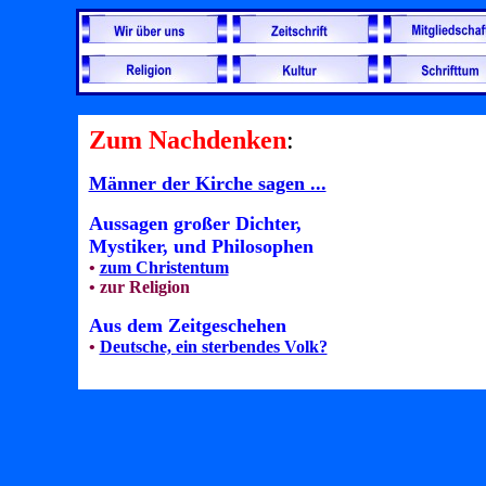
Zum Nachdenken
:
Männer der Kirche sagen ...
Aussagen großer Dichter,
Mystiker, und Philosophen
•
zum Christentum
•
zur Religion
Aus dem Zeitgeschehen
•
Deutsche, ein sterbendes Volk?